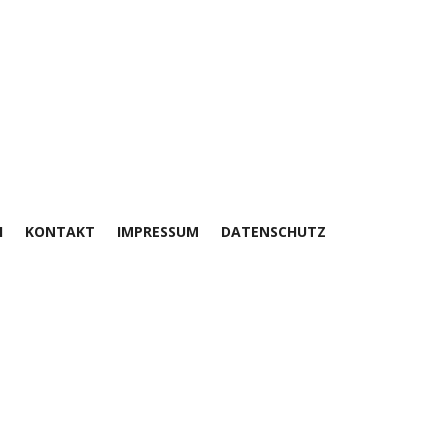
H
KONTAKT
IMPRESSUM
DATENSCHUTZ
30.09.2020 INTERVIEW MIT PATRICK
Lesen Sie hier
Tragwerksplaner können in Sachen Nachha
Pia Hettinger für den
DGNB Blog rund um Nachhaltiges 