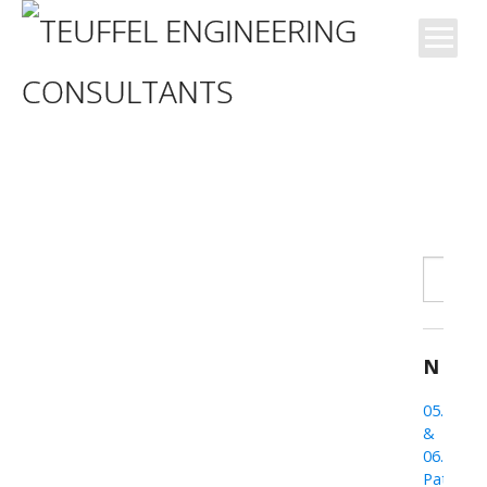
News
Blog
Büro
Search
Kompetenzen
for:
Projekte
NEW
05.
&
06.03.20
Patrick